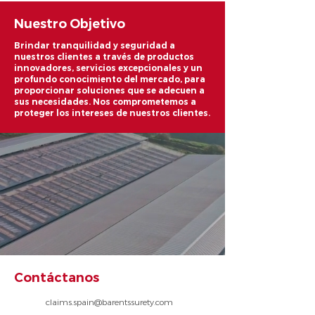
Nuestro O
bjetivo
Brindar tranquilidad y seguridad a
nuestros clientes a través de productos
innovadores, servicios excepcionales y un
profundo conocimiento del mercado, para
proporcionar soluciones que se adecuen a
sus necesidades. Nos comprometemos a
proteger los intereses de nuestros clientes.
Contáctanos
claims.spain@barentssurety.com