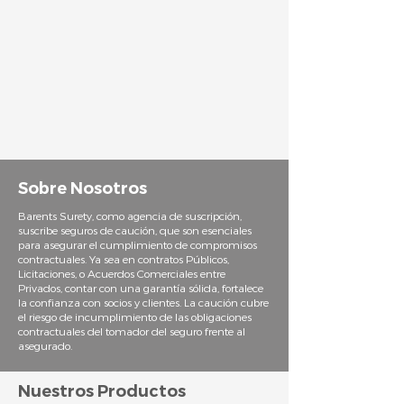
Sobre Nosotros
Barents Surety, como agencia de suscripción,
suscribe seguros de caución, que son esenciales
para asegurar el cumplimiento de compromisos
contractuales. Ya sea en contratos Públicos,
Licitaciones, o Acuerdos Comerciales entre
Privados, contar con una garantía sólida, fortalece
la confianza con socios y clientes. La caución cubre
el riesgo de incumplimiento de las obligaciones
contractuales del tomador del seguro frente al
asegurado.
Nuestros Productos