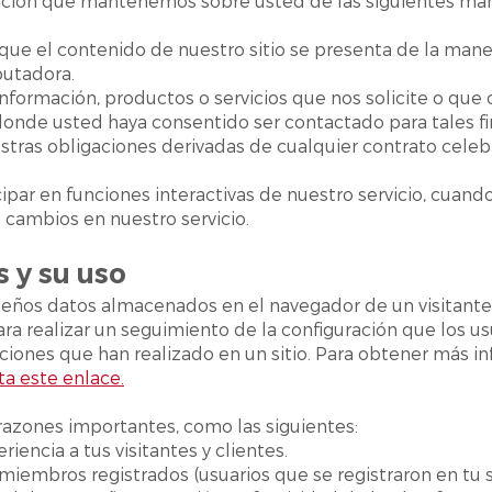
ación que mantenemos sobre usted de las siguientes man
que el contenido de nuestro sitio se presenta de la mane
putadora.
información, productos o servicios que nos solicite o qu
donde usted haya consentido ser contactado para tales fi
stras obligaciones derivadas de cualquier contrato celeb
cipar en funciones interactivas de nuestro servicio, cuando 
e cambios en nuestro servicio.
s y su uso
eños datos almacenados en el navegador de un visitante d
para realizar un seguimiento de la configuración que los u
ciones que han realizado en un sitio. Para obtener más i
ita este enlace.
azones importantes, como las siguientes:
riencia a tus visitantes y clientes.
s miembros registrados (usuarios que se registraron en tu s