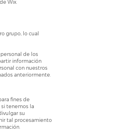
 de Wix.
o grupo, lo cual
 personal de los
artir información
rsonal con nuestros
onados anteriormente.
ara fines de
 si tenemos la
divulgar su
enir tal procesamiento
ormación.