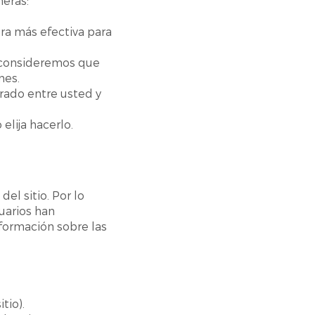
eras:
ra más efectiva para
e consideremos que
nes.
rado entre usted y
elija hacerlo.
el sitio. Por lo
suarios han
nformación sobre las
itio).