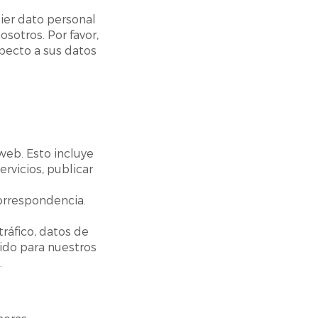
uier dato personal
sotros. Por favor,
specto a sus datos
web. Esto incluye
ervicios, publicar
orrespondencia.
tráfico, datos de
ido para nuestros
.